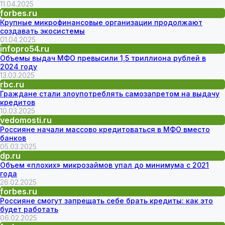
11.04.2025
forbes.ru
Крупные микрофинансовые организации продолжают
создавать экосистемы
01.04.2025
infopro54.ru
Объемы выдач МФО превысили 1,5 триллиона рублей в
2024 году
13.03.2025
rbc.ru
Граждане стали злоупотреблять самозапретом на выдачу
кредитов
10.03.2025
vedomosti.ru
Россияне начали массово кредитоваться в МФО вместо
банков
05.03.2025
dp.ru
Объем «плохих» микрозаймов упал до минимума с 2021
года
26.02.2025
forbes.ru
Россияне смогут запрещать себе брать кредиты: как это
будет работать
06.02.2025