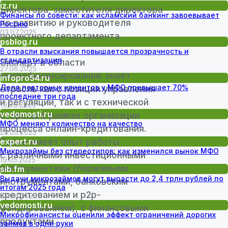
iz.ru
Финансы по совести: как исламский банкинг завоевывает
Россию
03.07.2025
psblog.ru
В отрасли взыскания повышается прозрачность и
стандартизация
27.06.2025
infopro54.ru
Доля повторных клиентов у МФО превышает 70%
последние три года
19.06.2025
vedomosti.ru
МФО меняют количество на качество
23.05.2025
expert.ru
Микрозаймы без стереотипов: как изменился рынок МФО
19.05.2025
sib.fm
Выдачи микрозаймов могут вырасти до 2,4 трлн рублей по
итогам 2025 года
23.04.2025
vedomosti.ru
Микрофинансисты оценили эффект ограничений дорогих
займов в одни руки