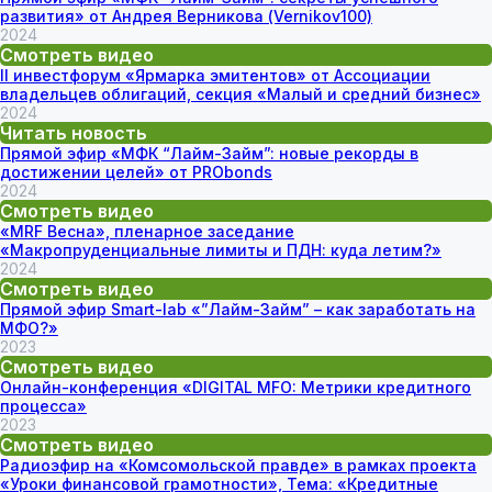
развития» от Андрея Верникова (Vernikov100)
2024
Смотреть видео
II инвестфорум «‎Ярмарка эмитентов» от Ассоциации
владельцев облигаций, секция «Малый и средний бизнес»
2024
Читать новость
Прямой эфир «МФК “Лайм-Займ”: новые рекорды в
достижении целей» от PRObonds
2024
Смотреть видео
«MRF Весна», пленарное заседание
«Макропруденциальные лимиты и ПДН: куда летим?»
2024
Смотреть видео
Прямой эфир Smart-lab «”Лайм-Займ” – как заработать на
МФО?»
2023
Смотреть видео
Онлайн-конференция «DIGITAL MFO: Метрики кредитного
процесса»
2023
Смотреть видео
Радиоэфир на «Комсомольской правде» в рамках проекта
«Уроки финансовой грамотности», Тема: «Кредитные