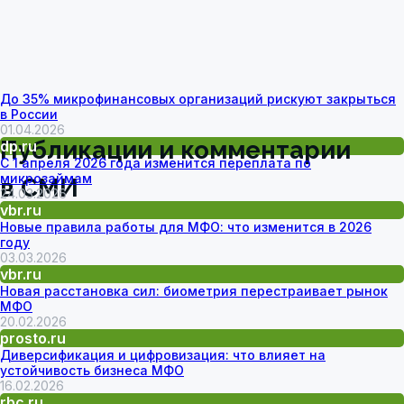
До 35% микрофинансовых организаций рискуют закрыться
в России
01.04.2026
dp.ru
С 1 апреля 2026 года изменится переплата по
микрозаймам
24.03.2026
vbr.ru
Новые правила работы для МФО: что изменится в 2026
году
03.03.2026
vbr.ru
Новая расстановка сил: биометрия перестраивает рынок
МФО
20.02.2026
prosto.ru
Диверсификация и цифровизация: что влияет на
устойчивость бизнеса МФО
16.02.2026
rbc.ru