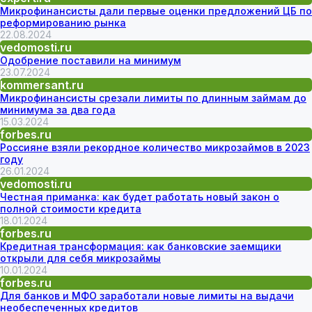
Микрофинансисты дали первые оценки предложений ЦБ по
реформированию рынка
22.08.2024
vedomosti.ru
Одобрение поставили на минимум
23.07.2024
kommersant.ru
Микрофинансисты срезали лимиты по длинным займам до
минимума за два года
15.03.2024
forbes.ru
Россияне взяли рекордное количество микрозаймов в 2023
году
26.01.2024
vedomosti.ru
Честная приманка: как будет работать новый закон о
полной стоимости кредита
18.01.2024
forbes.ru
Кредитная трансформация: как банковские заемщики
открыли для себя микрозаймы
10.01.2024
forbes.ru
Для банков и МФО заработали новые лимиты на выдачи
необеспеченных кредитов