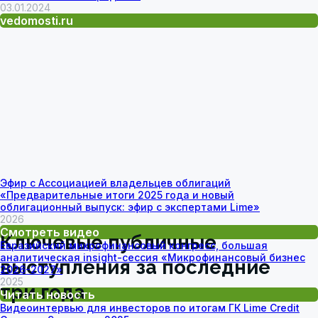
03.01.2024
vedomosti.ru
Эфир с Ассоциацией владельцев облигаций
«Предварительные итоги 2025 года и новый
облигационный выпуск: эфир с экспертами Lime»
2026
Смотреть видео
Евразийский микрофинансовый конгресс, большая
аналитическая insight-сессия «Микрофинансовый бизнес
2026-2027»
2025
Читать новость
В период работы Олеси Киселевой
Видеоинтервью для инвесторов по итогам ГК Lime Credit