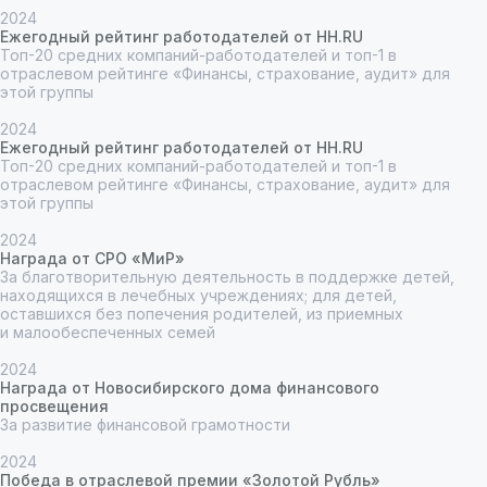
2024
Ежегодный рейтинг работодателей от HH.RU
Топ-20 средних компаний-работодателей и топ-1 в
отраслевом рейтинге «Финансы, страхование, аудит» для
этой группы
2024
Ежегодный рейтинг работодателей от HH.RU
Топ-20 средних компаний-работодателей и топ-1 в
Чтобы получить комментарии, аналитику,
отраслевом рейтинге «Финансы, страхование, аудит» для
организовать интервью с экспертами Lime
этой группы
Credit Group или обсудить совместный
проект — свяжитесь с нами любым
2024
удобным для вас способом.
Награда от СРО «МиР»
За благотворительную деятельность в поддержке детей,
находящихся в лечебных учреждениях; для детей,
оставшихся без попечения родителей, из приемных
и малообеспеченных семей
2024
Награда от Новосибирского дома финансового
просвещения
За развитие финансовой грамотности
2024
Победа в отраслевой премии «Золотой Рубль»