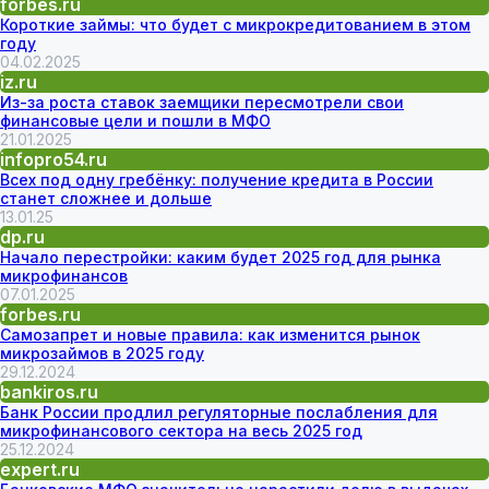
forbes.ru
Короткие займы: что будет с микрокредитованием в этом
году
04.02.2025
iz.ru
Из-за роста ставок заемщики пересмотрели свои
финансовые цели и пошли в МФО
21.01.2025
infopro54.ru
Всех под одну гребёнку: получение кредита в России
станет сложнее и дольше
13.01.25
dp.ru
Начало перестройки: каким будет 2025 год для рынка
микрофинансов
07.01.2025
forbes.ru
Самозапрет и новые правила: как изменится рынок
микрозаймов в 2025 году
29.12.2024
bankiros.ru
Банк России продлил регуляторные послабления для
микрофинансового сектора на весь 2025 год
25.12.2024
expert.ru